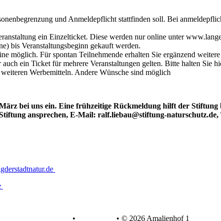
sonenbegrenzung und Anmeldepflicht stattfinden soll. Bei anmeldepflic
ranstaltung ein Einzelticket. Diese werden nur online unter www.langer
ne) bis Veranstaltungsbeginn gekauft werden.
line möglich. Für spontan Teilnehmende erhalten Sie ergänzend weitere 
auch ein Ticket für mehrere Veranstaltungen gelten. Bitte halten Sie h
d weiteren Werbemitteln. Andere Wünsche sind möglich
März bei uns ein. Eine frühzeitige Rückmeldung hilft der Stiftung
tiftung ansprechen, E-Mail: ralf.liebau@stiftung-naturschutz.de, 
gderstadtnatur.de
e
Datenschutz
•
Impressum
•
© 2026 Amalienhof 1