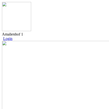
Amalienhof 1
Login